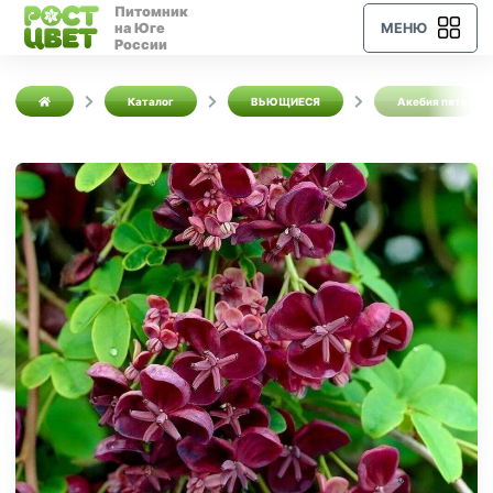
Питомник
на Юге
МЕНЮ
России
Каталог
ВЬЮЩИЕСЯ
Акебия пятерная