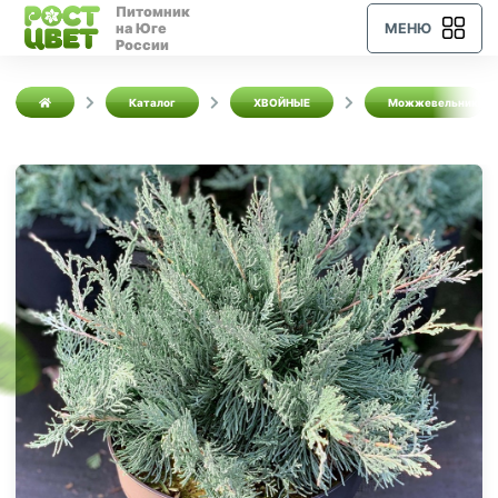
Питомник
на Юге
МЕНЮ
России
Каталог
ХВОЙНЫЕ
Можжевельники