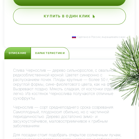
КУПИТЬ В ОДИН КЛИК
Сделано в России, выращиваем сами.
ОПИСАНИЕ
ХАРАКТЕРИСТИКИ
Слива Чернослив — дерево сильнорослое, с овальной
редкооблиственной кроной. Цветет синхронно с
распусканием почек. Плоды крупные — более 50 г,
округлой формы, сине-фиолетового цвета, как на фото.
Вызревают поздно. Мякоть сладкая, от косточки отделяется
легко. Из костянок Чернослива получаются отличные
сухофрукты.
Чернослив — сорт среднепозднего срока созревания.
Самоплодный, плодоносит обильно, но с частичной
периодичностью. Дерево достаточно зимо- и
засухоустойчивое, маловосприимчивое к грибным
заболеваниям.
Для посадки стоит подобрать открытое солнечным лучам,