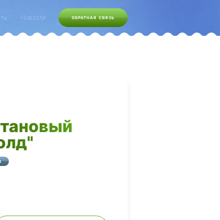
кты
Новости
ОБРАТНАЯ СВЯЗЬ
тановый
олд"
И