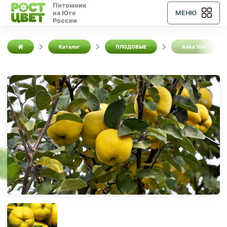
Питомник
на Юге
МЕНЮ
России
Каталог
ПЛОДОВЫЕ
Айва 10л