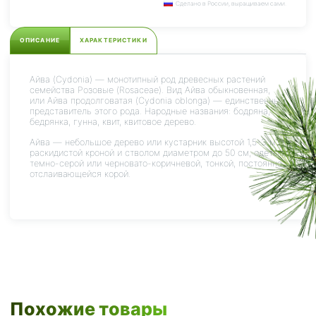
Сделано в России, выращиваем сами.
ОПИСАНИЕ
ХАРАКТЕРИСТИКИ
Айва (Cydonia) — монотипный род древесных растений
семейства Розовые (Rosaceae). Вид Айва обыкновенная,
или Айва продолговатая (Cydonia oblonga) — единственный
представитель этого рода. Народные названия: бодряна,
бедрянка, гунна, квит, квитовое дерево.
Айва — небольшое дерево или кустарник высотой 1,5-3 м с
раскидистой кроной и стволом диаметром до 50 см, одетым
темно-серой или черновато-коричневой, тонкой, постоянно
отслаивающейся корой.
Похожие товары