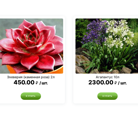
Эхеверия (каменная роза) 2л
Агапантус 10л
450.00
2300.00
шт.
шт.
КУПИТЬ
КУПИТЬ