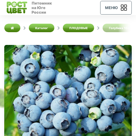
Питомник
на Юге
МЕНЮ
России
Каталог
ПЛОДОВЫЕ
Голубика 10л