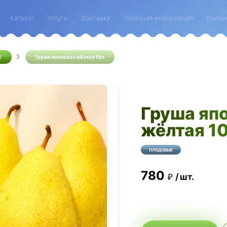
Каталог
Услуги
Доставка
Полезная информация
Конта
Е
Груша японская жёлтая 10л
Груша яп
жёлтая 1
ПЛОДОВЫЕ
780
шт.