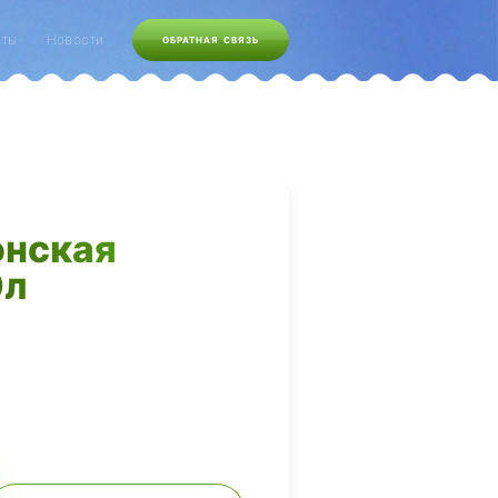
кты
Новости
ОБРАТНАЯ СВЯЗЬ
онская
0л