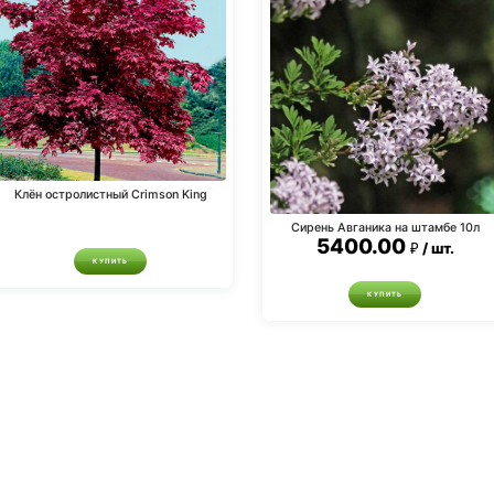
Клён остролистный Crimson King
Сирень Авганика на штамбе 10л
5400.00
шт.
КУПИТЬ
КУПИТЬ