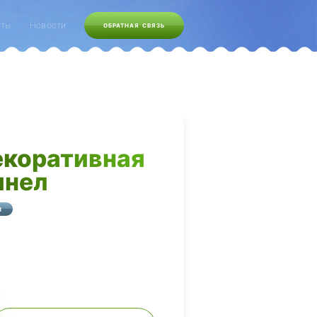
кты
Новости
ОБРАТНАЯ СВЯЗЬ
екоративная
инел
И