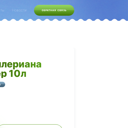
кты
Новости
ОБРАТНАЯ СВЯЗЬ
ллериана
р 10л
И