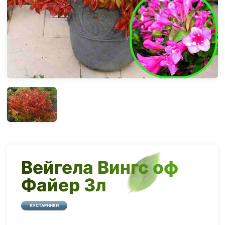
Вейгела Вингс оф
Файер 3л
КУСТАРНИКИ