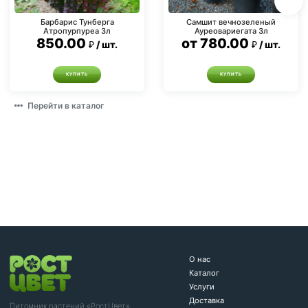
Барбарис Тунберга
Самшит вечнозеленый
Атропурпуреа 3л
Ауреовариегата 3л
850.00
от
780.00
шт.
шт.
КУПИТЬ
КУПИТЬ
Перейти в каталог
О нас
Каталог
Услуги
Доставка
Питомник растений «РостЦвет»