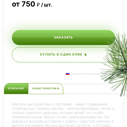
от
750
шт.
ЗАКАЗАТЬ
КУПИТЬ В ОДИН КЛИК
Сделано в России, выращиваем сами.
ОПИСАНИЕ
ХАРАКТЕРИСТИКИ
Вейгела цветущая Вингс оф Файер - имеет совершенно
потрясающую окраску листвы - весной бронзовую, летом и
осенью пурпурно-красную, которая делает его особо
привлекательным. Крона густая, широкораскидистая. Это
довольно высокий кустарник с широко-округлой короной, в
высоту и в ширину обычно достигает до 0,9 м., к 10 годам,