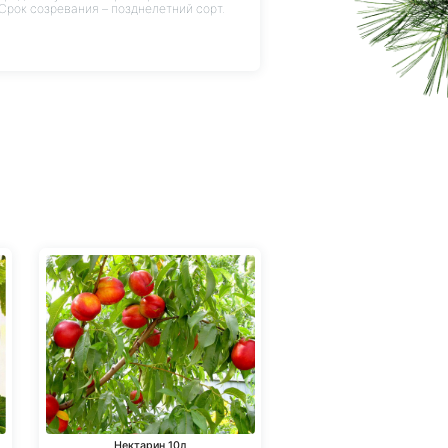
Срок созревания – позднелетний сорт.
Нектарин 10л