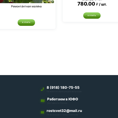
780.00
шт.
Ремонта́нтная мали́на
КУПИТЬ
КУПИТЬ
8 (918) 180-75-55
По всем интересующим вопросам
Работаем в ЮФО
Доставка по России
rostcvet32@mail.ru
По вопросам и предложениям