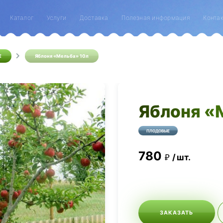
Каталог
Услуги
Доставка
Полезная информация
Конта
Е
Яблоня «Мельба» 10л
Яблоня «
ПЛОДОВЫЕ
780
шт.
ЗАКАЗАТЬ