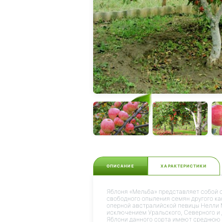
ОПИСАНИЕ
ХАРАКТЕРИСТИКИ
Яблоня «Мельба» представляет собой с
свободного опыления семян другого ка
оперной австралийской певицы Нелли М
исключением Уральского, Северного и
Яблони данного сорта имеют среднюю в