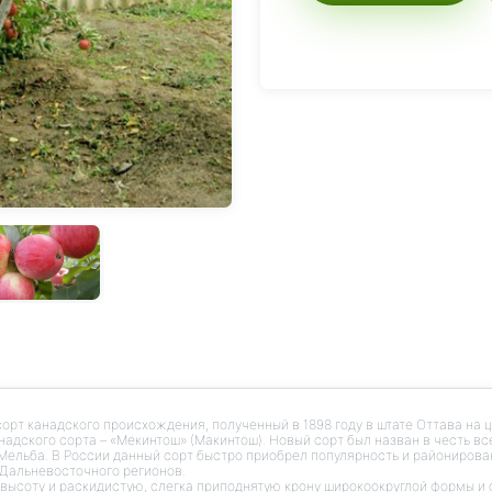
орт канадского происхождения, полученный в 1898 году в штате Оттава на
надского сорта – «Мекинтош» (Макинтош). Новый сорт был назван в честь в
ельба. В России данный сорт быстро приобрел популярность и районирова
 Дальневосточного регионов.
ысоту и раскидистую, слегка приподнятую крону широкоокруглой формы и 