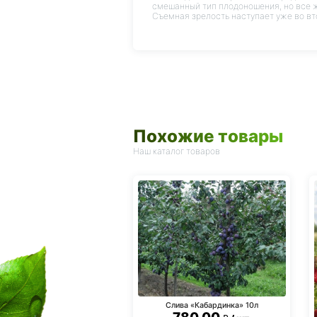
смешанный тип плодоношения, но все ж
Съемная зрелость наступает уже во вт
Похожие товары
Наш каталог товаров
Слива «Кабардинка» 10л