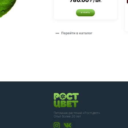
780.00
шт.
КУПИТЬ
Перейти в каталог
Питомник растений «РостЦвет»
Опыт более 20 лет