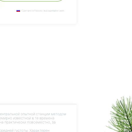
Сделано в России, выращиваем сами.
 центральной опытной станции методом
семирно известной в те времена
на практически повсеместно, за
средней густоты. Характерен