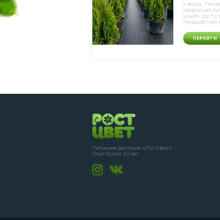
и ветра. Пито
предлагает ку
ценам, доступ
ландшафтных к
ПЕРЕЙТИ
Питомник растений «РостЦвет»
Опыт более 20 лет