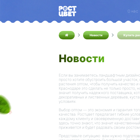
О нас
Новости
Купить ра
Новости
Если вы занимаетесь ландшафтным дизайно
просто хотите обустроить большой участок,
растения оптом, чтобы получить качество и
Краснодаре это сделать не только просто, н
значит получить надежного поставщика, ко
декоративных и лиственных деревьев, куст
условиях.
Выбор оптом — это экономия и гарантия тог
качества. Ростцвет предлагает гибкие усло
каждому клиенту и своевременную доставку
здесь точно знают, что значит качественны
приживется и будет радовать своим ростом
Представьте ситуацию: вам нужно подготови