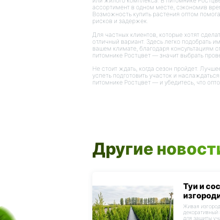
или жилого комплекса. В питомнике Ростцв
ассортимент в одном месте, сэкономив врем
Возможность купить растения оптом помог
рисков и задержек.
Для частных клиентов, которые хотят сделат
отличный вариант. Здесь легко подобрать им
вашем климате, благодаря консультациям с
питомнике Ростцвет — значит выбрать про
Не стоит ждать, когда сезон пройдет. Лучш
успеть подготовить участок и наслаждаться
питомнике Ростцвет — и убедитесь, что опт
Другие новост
Туи и со
изгороди
Живая изгород
декоративный 
для защиты уч