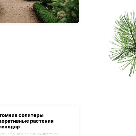
томник солитеры
коративные растения
аснодар
мник «Ростцвет» в Краснодаре — это