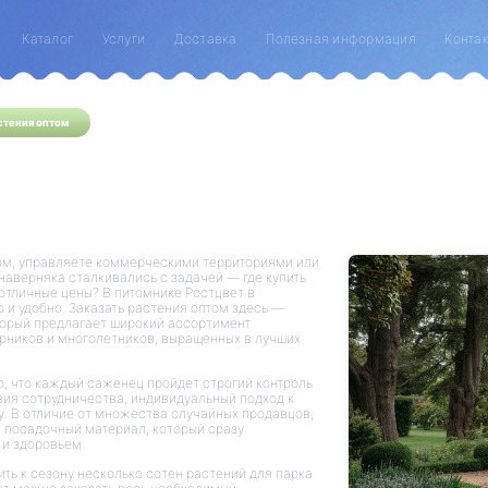
Каталог
Услуги
Доставка
Полезная информация
Конта
стения оптом
м, управляете коммерческими территориями или
 наверняка сталкивались с задачей — где купить
 отличные цены? В питомнике Ростцвет в
о и удобно. Заказать растения оптом здесь —
торый предлагает широкий ассортимент
арников и многолетников, выращенных в лучших
о, что каждый саженец пройдет строгий контроль
вия сотрудничества, индивидуальный подход к
. В отличие от множества случайных продавцов,
й посадочный материал, который сразу
 и здоровьем.
ть к сезону несколько сотен растений для парка