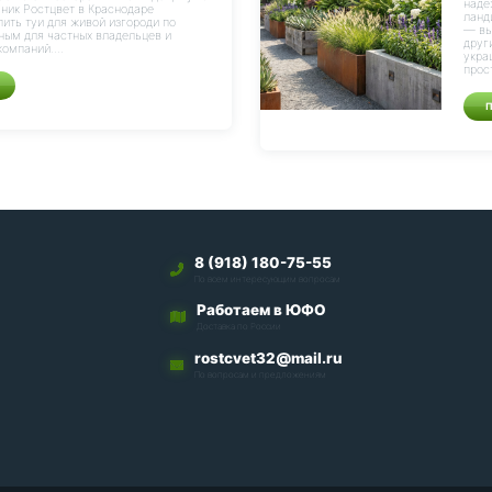
надё
мник Ростцвет в Краснодаре
ланд
пить туи для живой изгороди по
— вы
ным для частных владельцев и
друг
омпаний....
укра
прос
8 (918) 180-75-55
По всем интересующим вопросам
Работаем в ЮФО
Доставка по России
rostcvet32@mail.ru
По вопросам и предложениям