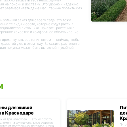
ет можно заказать весь необходимый
я на поиски и доставку. Это удобно и надежно.
ает реализовывать даже масштабные проекты без
ь большой заказ для своего сада, это тоже
енно те виды и сорта, которые будут расти в
пециалистов питомника. Заказать растения в
веренное качество и комфортное обслуживание.
ее время купить растения оптом — сейчас, чтобы
 красотой уже в этом году. Закажите растения в
овая покупка может быть выгодной и удобной.
и
сны для живой
Пи
 в Краснодаре
де
Кр
ь из туй или сосен — это не просто
элемент, а функциональное решение
Пито
астка от посторонних взглядов, шума