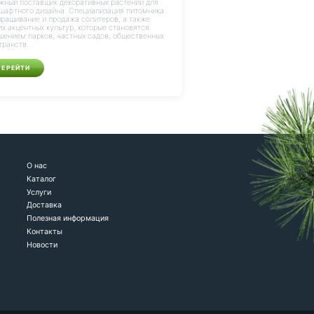
жный поставщик декоративных растений для
шафтного дизайна. Специализация питомника
ращивание и продажа солитеров, а также
их акцентных культур, которые становятся
шением парков, частных садов, общественных
транств...
ПЕРЕЙТИ
О нас
Каталог
Услуги
Доставка
Полезная информация
Контакты
Новости