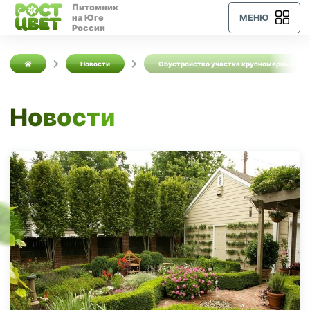
Питомник
на Юге
МЕНЮ
России
Новости
Обустройство участка крупномерных рас
Новости