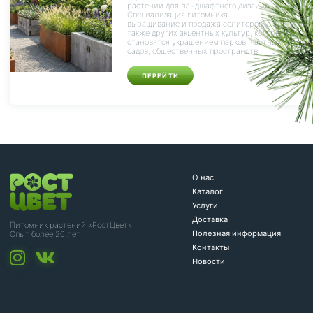
растений для ландшафтного дизайна.
Специализация питомника —
выращивание и продажа солитеров, а
также других акцентных культур, которые
становятся украшением парков, частных
садов, общественных пространств...
ПЕРЕЙТИ
О нас
Каталог
Услуги
Доставка
Питомник растений «РостЦвет»
Полезная информация
Опыт более 20 лет
Контакты
Новости