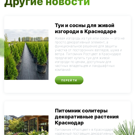
Другие новости
Туи и сосны для живой
изгороди в Краснодаре
Живая изгородь из туй или сосен — это не
просто декоративный элемент, а
функциональное решение для защиты
участка от посторонних взглядов, шума и
ветра. Питомник Ростцвет в Краснодаре
предлагает купить туи для живой
изгороди по ценам, доступным для
частных владельцев и ландшафтных
компаний....
ПЕРЕЙТИ
Питомник солитеры
декоративные растения
Краснодар
Питомник «Ростцвет» в Краснодаре — это
надёжный поставщик декоративных