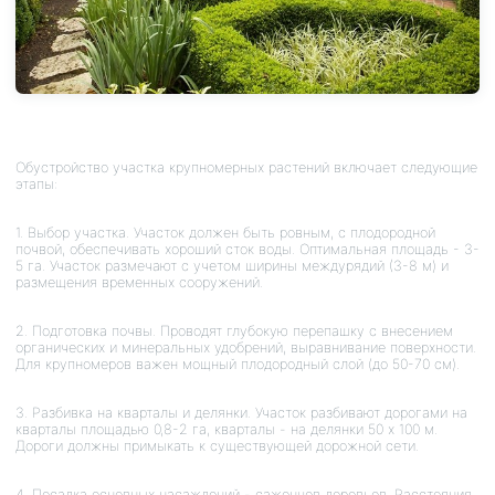
Обустройство участка крупномерных растений включает следующие
этапы:
1. Выбор участка. Участок должен быть ровным, с плодородной
почвой, обеспечивать хороший сток воды. Оптимальная площадь - 3-
5 га. Участок размечают с учетом ширины междурядий (3-8 м) и
размещения временных сооружений.
2. Подготовка почвы. Проводят глубокую перепашку с внесением
органических и минеральных удобрений, выравнивание поверхности.
Для крупномеров важен мощный плодородный слой (до 50-70 см).
3. Разбивка на кварталы и делянки. Участок разбивают дорогами на
кварталы площадью 0,8-2 га, кварталы - на делянки 50 х 100 м.
Дороги должны примыкать к существующей дорожной сети.
4. Посадка основных насаждений - саженцев деревьев. Расстояния