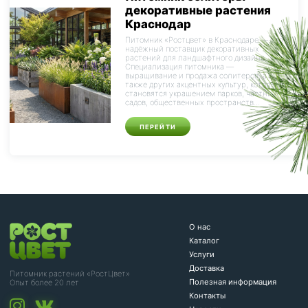
декоративные растения
Краснодар
Питомник «Ростцвет» в Краснодаре — это
надёжный поставщик декоративных
растений для ландшафтного дизайна.
Специализация питомника —
выращивание и продажа солитеров, а
также других акцентных культур, которые
становятся украшением парков, частных
садов, общественных пространств...
ПЕРЕЙТИ
О нас
Каталог
Услуги
Доставка
Питомник растений «РостЦвет»
Полезная информация
Опыт более 20 лет
Контакты