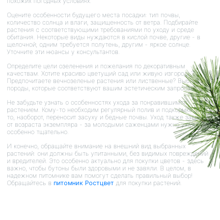
похожих погодных условиях.
Оцените особенности будущего места посадки: тип почвы,
количество солнца и влаги, защищенность от ветра. Подбирайте
растения с соответствующими требованиями по уходу и среде
обитания. Некоторые виды нуждаются в кислой почве, другие - в
щелочной; одним требуется полутень, другим - яркое солнце.
Уточните эти нюансы у консультантов.
Определите цели озеленения и пожелания по декоративным
качествам. Хотите красиво цветущий сад или живую изгородь?
Предпочитаете вечнозеленые растения или лиственные? Выбирайте
породы, которые соответствуют вашим эстетическим запросам.
Не забудьте узнать о особенностях ухода за понравившимся
растением. Кому-то необходим регулярный полив и подкормка, кто-
то, наоборот, переносит засуху и бедные почвы. Уход также зависит
от возраста экземпляра - за молодыми саженцами нужно ухаживать
особенно тщательно.
И конечно, обращайте внимание на внешний вид выбранных
растений: они должны быть упитанными, без видимых повреждений
и вредителей. Это особенно актуально для покупки цветов - здесь
важно, чтобы бутоны были здоровыми и не завяли. В целом, в
надежном питомнике вам помогут сделать правильный выбор!
Обращайтесь в
питомник Ростцвет
для покупки растений.