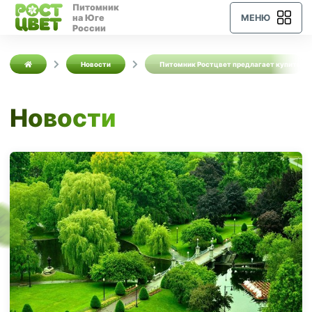
Питомник
на Юге
МЕНЮ
России
Новости
Питомник Ростцвет предлагает купить с
Новости