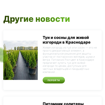
Другие новости
Туи и сосны для живой
изгороди в Краснодаре
Живая изгородь из туй или сосен — это не
просто декоративный элемент, а
функциональное решение для защиты
участка от посторонних взглядов, шума и
ветра. Питомник Ростцвет в Краснодаре
предлагает купить туи для живой
изгороди по ценам, доступным для
частных владельцев и ландшафтных
компаний....
ПЕРЕЙТИ
Питомник солитеры