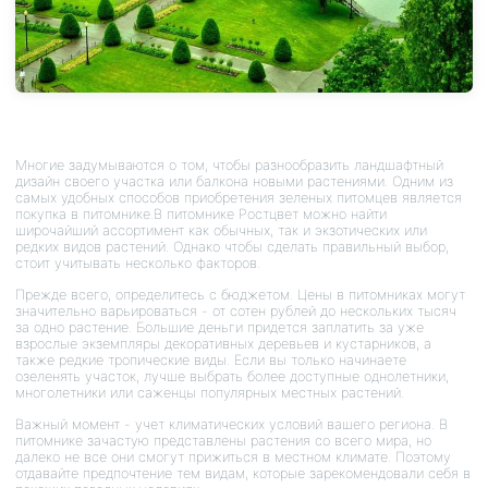
Многие задумываются о том, чтобы разнообразить ландшафтный
дизайн своего участка или балкона новыми растениями. Одним из
самых удобных способов приобретения зеленых питомцев является
покупка в питомнике.В питомнике Ростцвет можно найти
широчайший ассортимент как обычных, так и экзотических или
редких видов растений. Однако чтобы сделать правильный выбор,
стоит учитывать несколько факторов.
Прежде всего, определитесь с бюджетом. Цены в питомниках могут
значительно варьироваться - от сотен рублей до нескольких тысяч
за одно растение. Большие деньги придется заплатить за уже
взрослые экземпляры декоративных деревьев и кустарников, а
также редкие тропические виды. Если вы только начинаете
озеленять участок, лучше выбрать более доступные однолетники,
многолетники или саженцы популярных местных растений.
Важный момент - учет климатических условий вашего региона. В
питомнике зачастую представлены растения со всего мира, но
далеко не все они смогут прижиться в местном климате. Поэтому
отдавайте предпочтение тем видам, которые зарекомендовали себя в