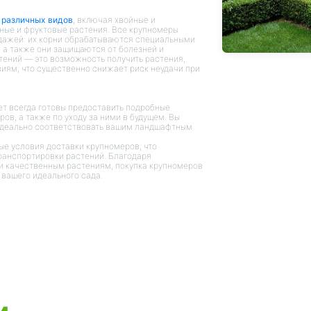
 различных видов
, включая хвойные и
вные и фруктовые растения. Все крупномеры
одажей: их корни обрабатываются специальными
 а также они защищаются от болезней и
стений — это возможность получить растения,
иям, что существенно снижает риск неудачи при
ет всегда готовы предоставить подробные
ов, а также по уходу за ними в будущем. Вы
 идеально соответствовать вашим ландшафтным
ые условия доставки крупномеров, что
транспортировки растений. Благодаря
и качественным растениям, покупка крупномеров
 вашего идеального сада.
и