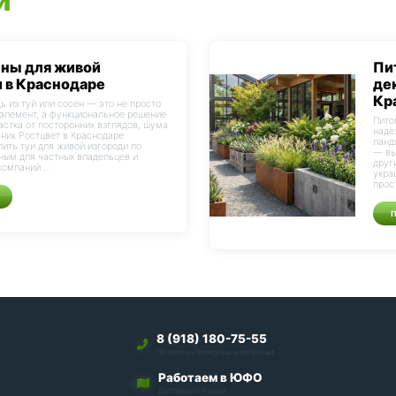
сны для живой
Пи
 в Краснодаре
де
Кр
ь из туй или сосен — это не просто
элемент, а функциональное решение
Пито
астка от посторонних взглядов, шума
надё
мник Ростцвет в Краснодаре
ланд
пить туи для живой изгороди по
— вы
ным для частных владельцев и
друг
омпаний....
укра
прос
8 (918) 180-75-55
По всем интересующим вопросам
Работаем в ЮФО
Доставка по России