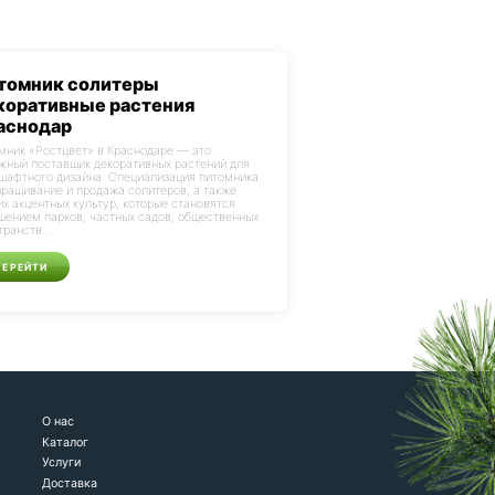
томник солитеры
коративные растения
аснодар
мник «Ростцвет» в Краснодаре — это
жный поставщик декоративных растений для
шафтного дизайна. Специализация питомника
ращивание и продажа солитеров, а также
их акцентных культур, которые становятся
шением парков, частных садов, общественных
транств...
ПЕРЕЙТИ
О нас
Каталог
Услуги
Доставка