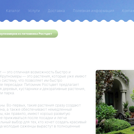
Каталог
Услуги
Доставка
Полезная информация
Конта
рупномеров из питомника Ростцвет
т — это отличная возможность быстро и
 Крупномеры — это растения, которые уже имеют
 систему, что позволяет им быстро
ле пересадки. Питомник Ростцвет предлагает
 деревья, кустарники и декоративные растения,
ли парка.
ы. Во-первых, такие растения сразу создают
йна, а также обеспечивают немедленный
ры, как правило, имеют хорошо развитую
ее приживаться после посадки и легче
льный выбор для тех, кто хочет создать красивый
гда молодые саженцы вырастут в полноценные