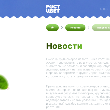
О нас
Новости
Покупка к
Новости
Покупка крупномеров из питомника Ростцве
эффективно оформить ваш участок или сад.
значительные размеры и развитую корневую
адаптироваться и начать активно расти пос
широкий ассортимент крупномеров, включая
которые могут стать центром вашего сада и
Преимущества покупки крупномеров очевидн
эффект завершенности ландшафтного диза
визуальный результат. Во-вторых, крупноме
корневую систему, что позволяет им быстр
адаптироваться к новым условиям. Это идеа
и ухоженный сад без долгого ожидания, ко
растения.