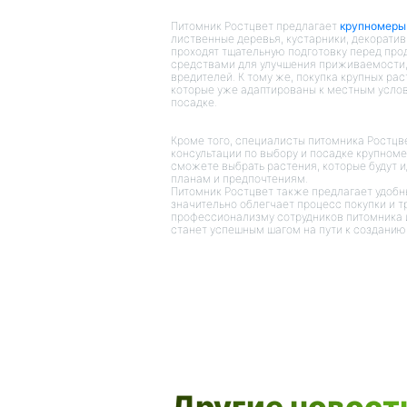
Питомник Ростцвет предлагает
крупномеры
лиственные деревья, кустарники, декорати
проходят тщательную подготовку перед пр
средствами для улучшения приживаемости,
вредителей. К тому же, покупка крупных ра
которые уже адаптированы к местным услов
посадке.
Кроме того, специалисты питомника Ростцв
консультации по выбору и посадке крупномер
сможете выбрать растения, которые будут
планам и предпочтениям.
Питомник Ростцвет также предлагает удобн
значительно облегчает процесс покупки и 
профессионализму сотрудников питомника 
станет успешным шагом на пути к созданию
Другие новост