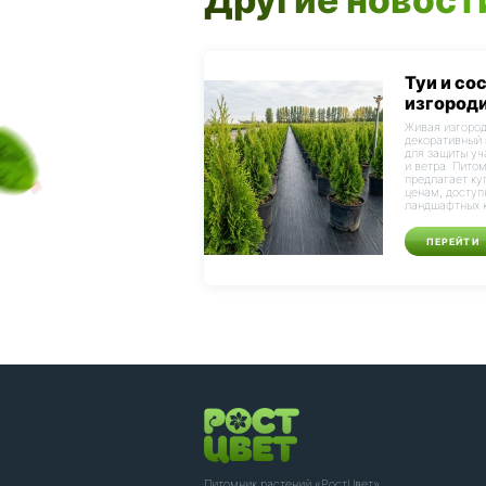
Туи и со
изгороди
Живая изгород
декоративный 
для защиты уч
и ветра. Пито
предлагает ку
ценам, доступ
ландшафтных к
ПЕРЕЙТИ
Питомник растений «РостЦвет»