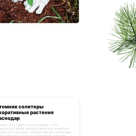
томник солитеры
коративные растения
аснодар
мник «Ростцвет» в Краснодаре — это
жный поставщик декоративных растений для
шафтного дизайна. Специализация питомника
ращивание и продажа солитеров, а также