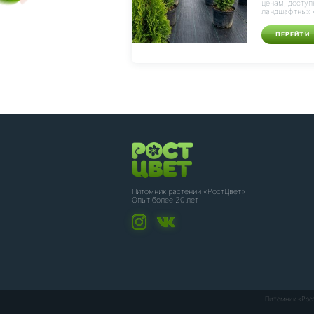
ценам, доступ
ландшафтных к
ПЕРЕЙТИ
Питомник растений «РостЦвет»
Опыт более 20 лет
Питомник «Рос