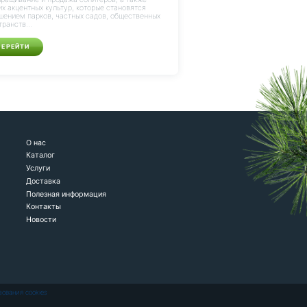
их акцентных культур, которые становятся
шением парков, частных садов, общественных
транств...
ПЕРЕЙТИ
О нас
Каталог
Услуги
Доставка
Полезная информация
Контакты
Новости
зования cookies