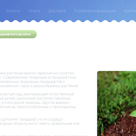
Каталог
Услуги
Доставка
Полезная информация
Конта
ндшафтного дизайна
ика растений важно гармонично сочетать
я. Современные тенденции в ландшафтном
илизованных природных ландшафтов с
альпийских горок и разнообразных растений.
менистый сад, имитирующий естественный
ый ручей, различные растения (хвойные,
уголка дикой природы. Другой вариант -
летников, приспособленных к прохладному
 дополнят ландшафт, но и создадут
Водные объекты могут иметь правильные или