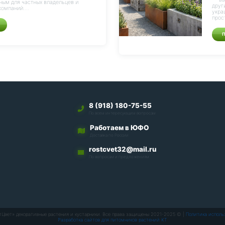
ным для частных владельцев и
друг
омпаний....
укра
прос
8 (918) 180-75-55
По всем интересующим вопросам
Работаем в ЮФО
Доставка по России
rostcvet32@mail.ru
По вопросам и предложениям
тЦвет» декоративные растения и кустарники. Все права защищены 2021-2025 © |
Политика исполь
Разработка сайтов для питомников растений KT