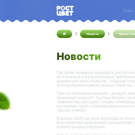
О нас
Новости
Проект ла
Новости
При проектировании ландшафта для питомн
эстетические и функциональные требовани
дизайне для таких объектов - создание ст
использованием камней, водных объектов, 
Одно из популярных решений - рокарий, ка
природный ландшафт. Крупные валуны, горн
травянистые, цветущие) создают атмосферу 
альпийская горка с композициями из много
горному климату.
Водоемы, болотца, мини-водопады не только
благоприятный микроклимат для растений. 
асимметричные очертания.