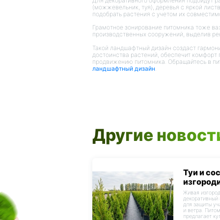
Для декоративного оформления подойдут ра
(можжевельник, туя), деревья с яркой листв
подобрать растения с учетом их совместим
Грамотное зонирование питомника тоже важ
производственных сооружений, выделив рек
Такой ландшафтный дизайн создаст гармон
достоинства растений, обеспечит комфорт 
продвижению питомника. Обращайтесь в пи
ландшафтный дизайн
.
Другие новост
Туи и со
изгороди
Живая изгород
декоративный 
для защиты уч
и ветра. Пито
предлагает ку