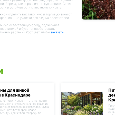
стения разных форм, высоты, окраски: хвойники
ой (береза, клен), различные кустарники. Стоит
ости и устойчивости к местному климату.
но - отделить выставочную и торговую зоны от
реационные участки для отдыха посетителей.
ичную естественную среду, подчеркнет
посетителей и будет способствовать
томник растений Ростцвет, чтобы
заказать
и
сны для живой
Пи
 в Краснодаре
де
Кр
ь из туй или сосен — это не просто
элемент, а функциональное решение
Пито
астка от посторонних взглядов, шума
надё
мник Ростцвет в Краснодаре
ланд
пить туи для живой изгороди по
— вы