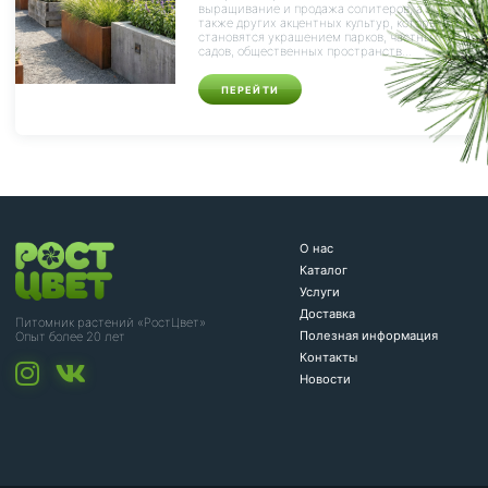
выращивание и продажа солитеров, а
также других акцентных культур, которые
становятся украшением парков, частных
садов, общественных пространств...
ПЕРЕЙТИ
О нас
Каталог
Услуги
Доставка
Питомник растений «РостЦвет»
Полезная информация
Опыт более 20 лет
Контакты
Новости