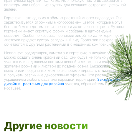
практически круглый год. Камелию японскую часто высаживают в
солитеры или небольшие группы для создания островков цветочной
зелени.
Гортензия - это одно из любимых растений многих садоводов. Она
характеризуется огромным многообразием цветов, которые могут
быть от белого до темно-вишневого и даже черного цвета. Бутоны
гортензии имеют округлую форму и собраны в щитковидные
соцветия. Особенно красивы гортензии зимой, когда их коричневые
листочки придают кустам загадочный вид. Гортензии прекрасно
сочетаются с другими растениями в смешанных композициях.
Используя рододендрон, камелию и гортензию в дизайне участка,
можно создать очень красивый сад. Они будут не только украшать
участок или сад своими цветами весной и летом, но и очаровывать
зрителей формами и листвой до поздней осени. Высаживая их
вместе или поодиночке, можно экспериментировать с композициями
и получать различные декоративные эффекты. Эти растения станут
украшением любого сада или парковой территории.
Заказывайте
дизайн и растения для дизайна
участка, обращайтесь в компанию
Ростцвет.
Другие новости