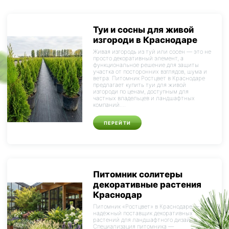
Туи и сосны для живой
изгороди в Краснодаре
Живая изгородь из туй или сосен — это не
просто декоративный элемент, а
функциональное решение для защиты
участка от посторонних взглядов, шума и
ветра. Питомник Ростцвет в Краснодаре
предлагает купить туи для живой
изгороди по ценам, доступным для
частных владельцев и ландшафтных
компаний....
ПЕРЕЙТИ
Питомник солитеры
декоративные растения
Краснодар
Питомник «Ростцвет» в Краснодаре — это
надёжный поставщик декоративных
растений для ландшафтного дизайна.
Специализация питомника —