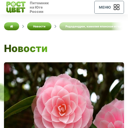
Питомник
на Юге
МЕНЮ
России
Новости
Рододендрон, камелия японская и гортенз
Новости