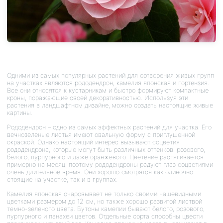
Одними из самых популярных растений для сотворения живых групп
на участках являются рододендрон, камелия японская и гортензия.
Все они относятся к кустарникам и быстро формируют компактные
кроны, поражающие своей декоративностью. Используя эти
растения в ландшафтном дизайне, можно создать настоящие живые
картины.
Рододендрон – одно из самых эффектных растений для участка. Его
вечнозеленые листья имеют овальную форму с приглушенной
окраской. Однако настоящий интерес вызывают соцветия
рододендрона, которые могут быть различных оттенков: розового,
белого, пурпурного и даже оранжевого. Цветение растягивается
примерно на месяц, поэтому рододендроны радуют глаз соцветиями
очень длительное время. Они хорошо смотрятся как одиночно
стоящие на участке, так и в группах.
Камелия японская очаровывает не только своими чашевидными
цветками размером до 12 см, но также хорошо развитой листвой
темно-зеленого цвета. Бутоны камелии бывают белого, розового,
пурпурного и панахеи цветов. Отдельные сорта способны цвести