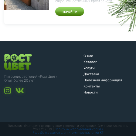
садов, общественных пространств...
ПЕРЕЙТИ
О нас
Каталог
Услуги
Доставка
Питомник растений «РостЦвет»
Полезная информация
Опыт более 20 лет
Контакты
Новости
Питомник «РостЦвет» декоративные растения и кустарники. Все права защищены
2021-2025 © |
Политика использования cookies
Разработка сайтов для питомников растений KT