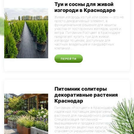
Туи и сосны для живой
изгороди в Краснодаре
Живая изгородь из туй или сосен — это не
просто декоративный элемент, а
функциональное решение для защиты
участка от посторонних взглядов, шума и
ветра. Питомник Ростцвет в Краснодаре
предлагает купить туи для живой
изгороди по ценам, доступным для
частных владельцев и ландшафтных
компаний....
ПЕРЕЙТИ
Питомник солитеры
декоративные растения
Краснодар
Питомник «Ростцвет» в Краснодаре — это
надёжный поставщик декоративных
растений для ландшафтного дизайна.
Специализация питомника —
выращивание и продажа солитеров, а
также других акцентных культур, которые
становятся украшением парков, частных