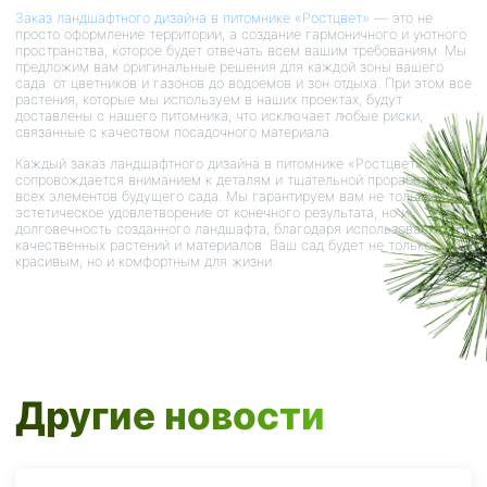
Заказ ландшафтного дизайна в питомнике «Ростцвет»
— это не
просто оформление территории, а создание гармоничного и уютного
пространства, которое будет отвечать всем вашим требованиям. Мы
предложим вам оригинальные решения для каждой зоны вашего
сада: от цветников и газонов до водоемов и зон отдыха. При этом все
растения, которые мы используем в наших проектах, будут
доставлены с нашего питомника, что исключает любые риски,
связанные с качеством посадочного материала.
Каждый заказ ландшафтного дизайна в питомнике «Ростцвет»
сопровождается вниманием к деталям и тщательной проработкой
всех элементов будущего сада. Мы гарантируем вам не только
эстетическое удовлетворение от конечного результата, но и
долговечность созданного ландшафта, благодаря использованию
качественных растений и материалов. Ваш сад будет не только
красивым, но и комфортным для жизни.
Другие новости