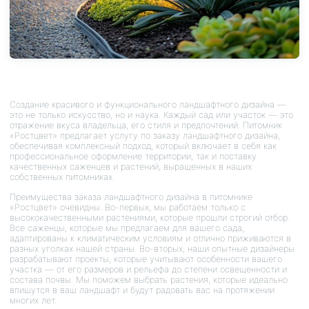
Создание красивого и функционального ландшафтного дизайна —
это не только искусство, но и наука. Каждый сад или участок — это
отражение вкуса владельца, его стиля и предпочтений. Питомник
«Ростцвет» предлагает услугу по заказу ландшафтного дизайна,
обеспечивая комплексный подход, который включает в себя как
профессиональное оформление территории, так и поставку
качественных саженцев и растений, выращенных в наших
собственных питомниках.
Преимущества заказа ландшафтного дизайна в питомнике
«Ростцвет» очевидны. Во-первых, мы работаем только с
высококачественными растениями, которые прошли строгий отбор.
Все саженцы, которые мы предлагаем для вашего сада,
адаптированы к климатическим условиям и отлично приживаются в
разных уголках нашей страны. Во-вторых, наши опытные дизайнеры
разрабатывают проекты, которые учитывают особенности вашего
участка — от его размеров и рельефа до степени освещенности и
состава почвы. Мы поможем выбрать растения, которые идеально
впишутся в ваш ландшафт и будут радовать вас на протяжении
многих лет.