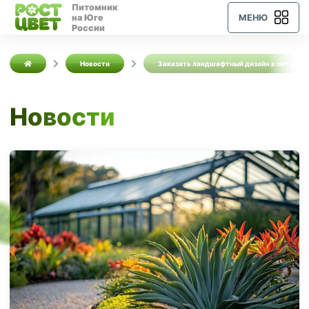
Питомник
на Юге
МЕНЮ
России
Новости
Заказать ландшафтный дизайн в питомни
Новости