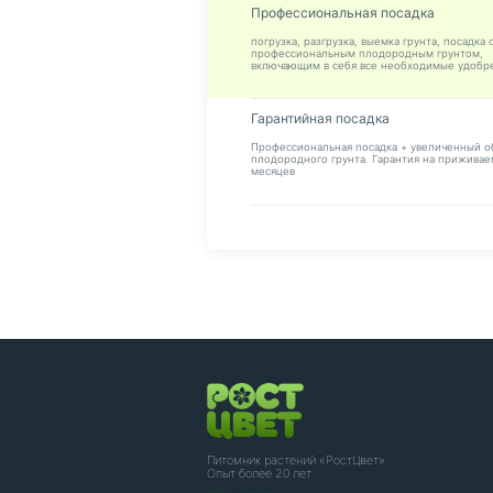
Профессиональная посадка
погрузка, разгрузка, выемка грунта, посадка 
профессиональным плодородным грунтом,
включающим в себя все необходимые удобр
Гарантийная посадка
Профессиональная посадка + увеличенный 
плодородного грунта. Гарантия на приживае
месяцев
Питомник растений «РостЦвет»
Опыт более 20 лет