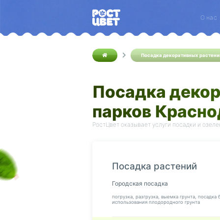
О нас
Посадка декоративных растени
Посадка декор
парков Красно
РостЦвет оказывает услуги посадки и озел
Посадка растений
Городская посадка
погрузка, разгрузка, выемка грунта, посадка 
использования плодородного грунта