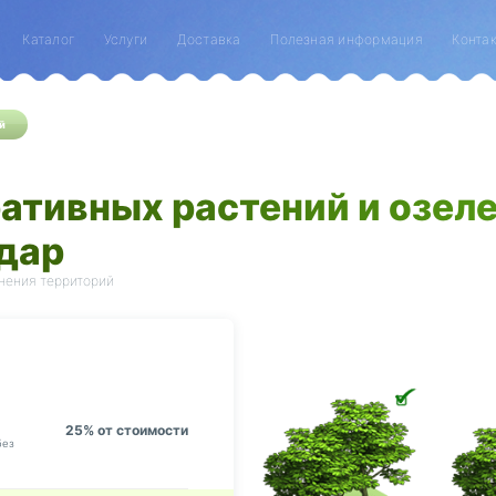
Каталог
Услуги
Доставка
Полезная информация
Конта
й
ативных растений и озеле
дар
енения территорий
25% от стоимости
без