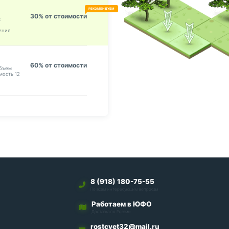
РЕКОМЕНДУЕМ
30% от стоимости
с
ения
60% от стоимости
объем
мость 12
8 (918) 180-75-55
По всем интересующим вопросам
Работаем в ЮФО
Доставка по России
rostcvet32@mail.ru