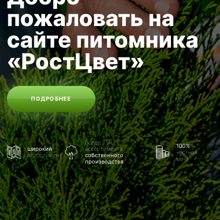
пожаловать на
сайте питомника
«РостЦвет»
ПОДРОБНЕЕ
Более 85%
100%
широкий
ассортимента
честная
ассортимент
собственного
цена
производства