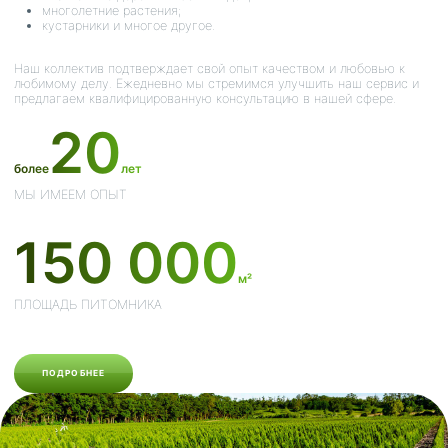
многолетние растения;
кустарники и многое другое.
Наш коллектив подтверждает свой опыт качеством и любовью к
любимому делу. Ежедневно мы стремимся улучшить наш сервис и
предлагаем квалифицированную консультацию в нашей сфере.
20
более
лет
МЫ ИМЕЕМ ОПЫТ
150 000
м²
ПЛОЩАДЬ ПИТОМНИКА
ПОДРОБНЕЕ