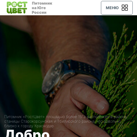
Питомник
на Юге
МЕНЮ
России
Питомник «РостЦвет» площадью более 15Га расположен в районе
станицы Старокорсунская и Тбилисского района, что довольно
близко к городу Краснодар.
Добро