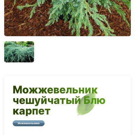
Можжевельник
чешуйчатый Блю
карпет
Можжевельники