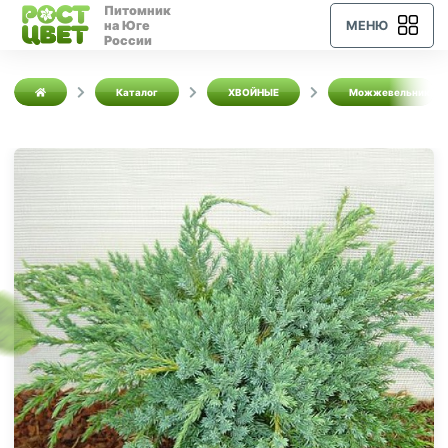
Питомник
на Юге
МЕНЮ
России
Каталог
ХВОЙНЫЕ
Можжевельники