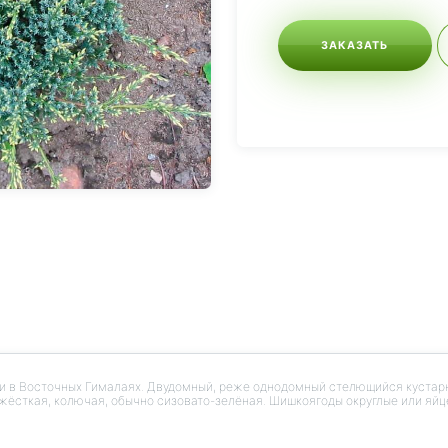
ЗАКАЗАТЬ
нь и в Восточных Гималаях. Двудомный, реже однодомный стелющийся кустар
 жёсткая, колючая, обычно сизовато-зелёная. Шишкоягоды округлые или яйц