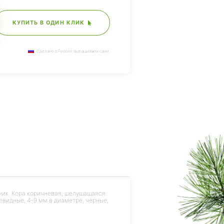
КУПИТЬ В ОДИН КЛИК
Сделано в России, выращиваем сами.
ник. Кора коричневая, шелушащаяся.
евидные, 4–9 мм в диаметре, чёрные,