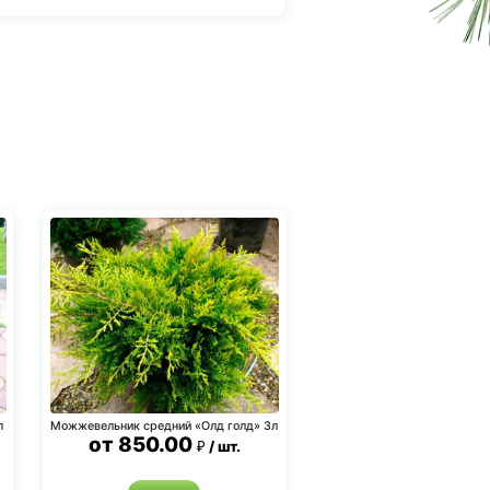
п
Можжевельник средний «Олд голд» 3л
от
850.00
шт.