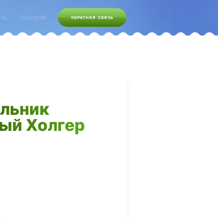
кты
Новости
ОБРАТНАЯ СВЯЗЬ
льник
ый Холгер