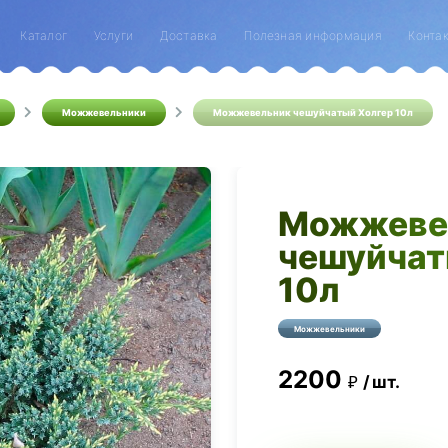
Каталог
Услуги
Доставка
Полезная информация
Конта
Можжевельники
Можжевельник чешуйчатый Холгер 10л
Можжеве
чешуйчат
10л
Можжевельники
2200
шт.