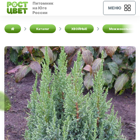
Питомник
на Юге
МЕНЮ
России
Каталог
ХВОЙНЫЕ
Можжевельники