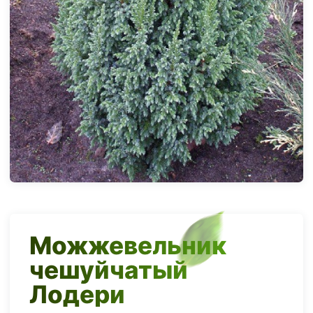
Можжевельник
чешуйчатый
Лодери