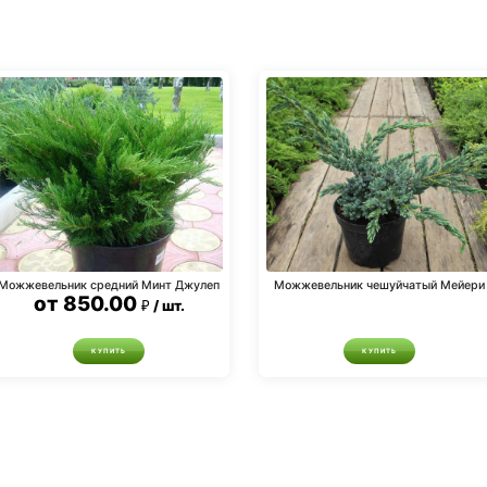
Можжевельник средний Минт Джулеп
Можжевельник чешуйчатый Мейери
от
850.00
шт.
КУПИТЬ
КУПИТЬ