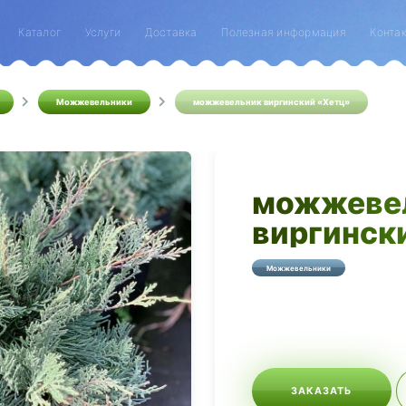
Каталог
Услуги
Доставка
Полезная информация
Конта
Можжевельники
можжевельник виргинский «Хетц»
можжеве
виргинск
Можжевельники
ЗАКАЗАТЬ