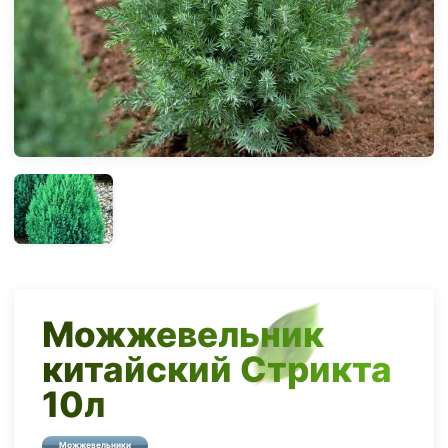
Можжевельник
китайский Стрикта
10л
Можжевельники