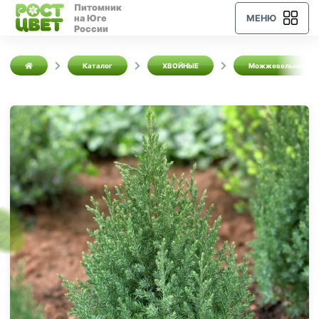
Питомник
на Юге
МЕНЮ
России
Каталог
ХВОЙНЫЕ
Можжевельники