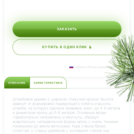
ЗАКАЗАТЬ
КУПИТЬ В ОДИН КЛИК
Сделано в России, выращиваем сами.
ОПИСАНИЕ
ХАРАКТЕРИСТИКИ
Штамбовое дерево с широкой, плакучей кроной. Высота
зависит от формировки лидирующего побега и высоты
штамба, на которую сделана прививка, макс. до 4-6 метров
и диаметром кроны до 6-8 метров. Основные ветви
горизонтально направлены и изогнуты, образуя
живописную, неправильной формы крону с очень тонкими
поникшими до земли веточками. Кора ствола белая,
слоистая, у старых деревьев у основания ствола она