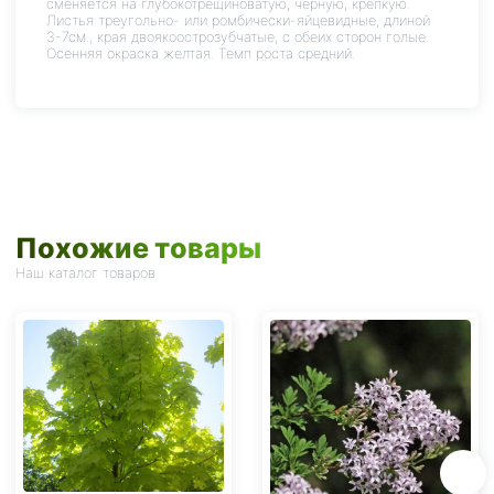
сменяется на глубокотрещиноватую, черную, крепкую.
Листья треугольно- или ромбически-яйцевидные, длиной
3-7см., края двоякоострозубчатые, с обеих сторон голые.
Осенняя окраска желтая. Темп роста средний.
Похожие товары
Наш каталог товаров