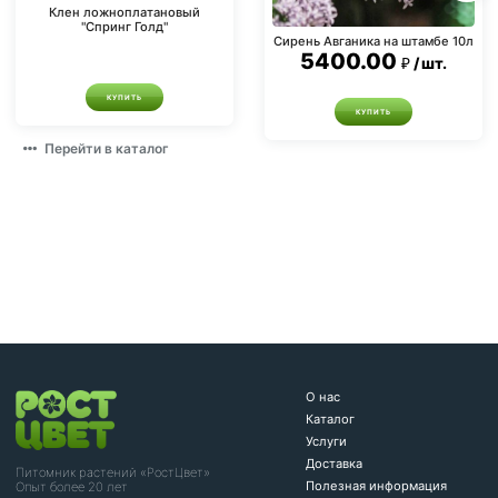
Клен ложноплатановый
"Спринг Голд"
Сирень Авганика на штамбе 10л
5400.00
шт.
КУПИТЬ
КУПИТЬ
Перейти в каталог
О нас
Каталог
Услуги
Доставка
Питомник растений «РостЦвет»
Полезная информация
Опыт более 20 лет