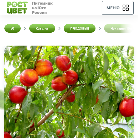
Питомник
на Юге
МЕНЮ
России
Каталог
ПЛОДОВЫЕ
Нектарин 10л