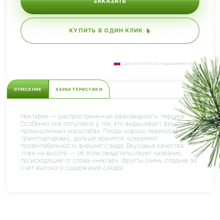
ЗАКАЗАТЬ
КУПИТЬ В ОДИН КЛИК
Сделано в России, выращиваем сами.
ОПИСАНИЕ
ХАРАКТЕРИСТИКИ
Нектарин — распространённая разновидность персика.
Особенно она популярна у тех, кто выращивает фрукты в
промышленных масштабах. Плоды хорошо переносят
транспортировку, дольше хранятся, сохраняют
презентабельность внешнего вида. Вкусовые качества
тоже на высоте — об этом свидетельствует название,
происходящее от слова «нектар». Фрукты очень сладкие за
счёт высокого содержания сахара.