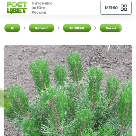
Питомник
на Юге
МЕНЮ
России
Каталог
ХВОЙНЫЕ
Сосны