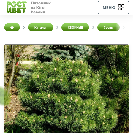
Питомник
на Юге
МЕНЮ
России
Каталог
ХВОЙНЫЕ
Сосны