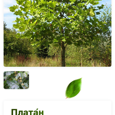
Плата́н