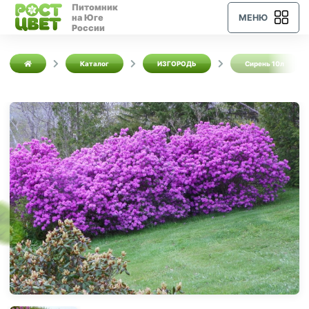
Питомник
на Юге
МЕНЮ
России
Каталог
ИЗГОРОДЬ
Сирень 10л