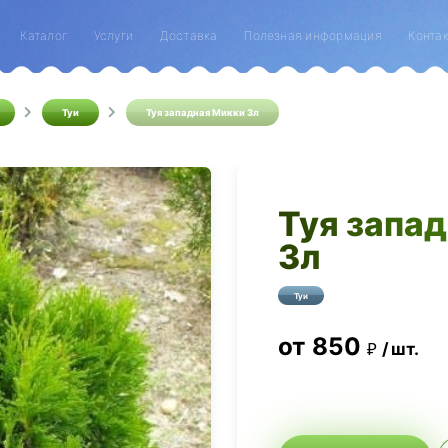
Каталог
Услуги
Доставка
Полезная информация
Конта
Туи
Туя западная Микки 3л
Туя запа
3л
Туи
от
850
шт.