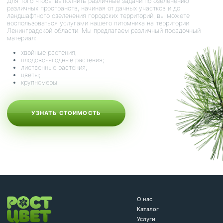
Для того чтобы выполнить различные задачи по озеленению
различных пространств, начиная от дачных участков и до
ландшафтного озеленения городских территорий, вы можете
воспользоваться услугами нашего питомника на территории
Ленинградской области. Мы предлагаем различный посадочный
материал:
хвойные растения;
плодово-ягодные растения;
лиственные растения;
цветы;
крупномеры.
УЗНАТЬ СТОИМОСТЬ
О нас
Каталог
Услуги