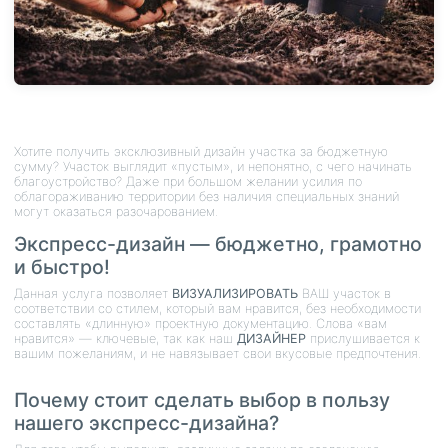
Хотите получить эксклюзивный дизайн участка за бюджетную
сумму? Участок выглядит «пустым», и непонятно, с чего начинать
благоустройство? Даже при большом желании усилия по
облагораживанию территории без наличия специальных знаний
могут оказаться разочарованием.
Экспресс-дизайн — бюджетно, грамотно
и быстро!
Данная услуга позволяет
ВИЗУАЛИЗИРОВАТЬ
ВАШ участок в
соответствии со стилем, который вам нравится, без необходимости
составлять «длинную» проектную документацию. Слова «вам
нравится» — ключевые, так как наш
ДИЗАЙНЕР
прислушивается к
вашим пожеланиям, и не навязывает свои вкусовые предпочтения.
Почему стоит сделать выбор в пользу
нашего экспресс-дизайна?