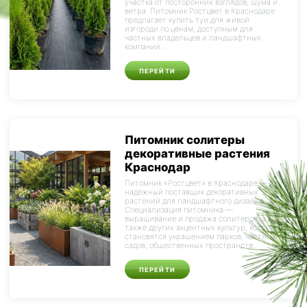
участка от посторонних взглядов, шума и
ветра. Питомник Ростцвет в Краснодаре
предлагает купить туи для живой
изгороди по ценам, доступным для
частных владельцев и ландшафтных
компаний....
ПЕРЕЙТИ
Питомник солитеры
декоративные растения
Краснодар
Питомник «Ростцвет» в Краснодаре — это
надёжный поставщик декоративных
растений для ландшафтного дизайна.
Специализация питомника —
выращивание и продажа солитеров, а
также других акцентных культур, которые
становятся украшением парков, частных
садов, общественных пространств...
ПЕРЕЙТИ