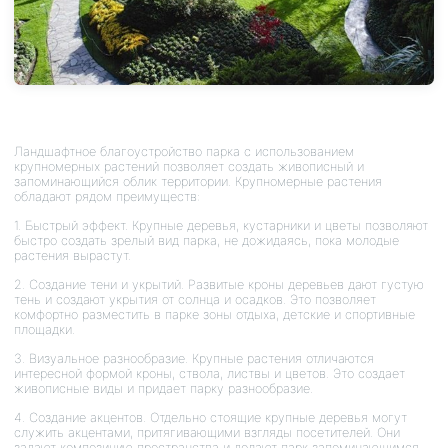
Ландшафтное благоустройство парка с использованием
крупномерных растений позволяет создать живописный и
запоминающийся облик территории. Крупномерные растения
обладают рядом преимуществ:
1. Быстрый эффект. Крупные деревья, кустарники и цветы позволяют
быстро создать зрелый вид парка, не дожидаясь, пока молодые
растения вырастут.
2. Создание тени и укрытий. Развитые кроны деревьев дают густую
тень и создают укрытия от солнца и осадков. Это позволяет
комфортно разместить в парке зоны отдыха, детские и спортивные
площадки.
3. Визуальное разнообразие. Крупные растения отличаются
интересной формой кроны, ствола, листвы и цветов. Это создает
живописные виды и придает парку разнообразие.
4. Создание акцентов. Отдельно стоящие крупные деревья могут
служить акцентами, притягивающими взгляды посетителей. Они
задают композицию пространства и делают парк запоминающимся.