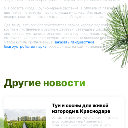
5. Простота ухода. Крупномерные растения, в отличие от газонов и
цветников, не требуют частого ухода и полива. Они практичны в
содержании, что снижает затраты на обслуживание парка.
Для ландшафтного благоустройства парков хорошо подходят
крупные лиственные и хвойные деревья, цветущие и декоративно-
лиственные кустарники, многолетние и крупноцветковые растения.
Их сочетание позволяет создать живописный внешний вид парка.
Чтобы купить крупномеры, и
заказать ландшафтное
благоустройство парка
, обращайтесь на сайт компании Росцвет.
Другие новости
Туи и сосны для живой
изгороди в Краснодаре
Живая изгородь из туй или сосен — это не
просто декоративный элемент, а
функциональное решение для защиты