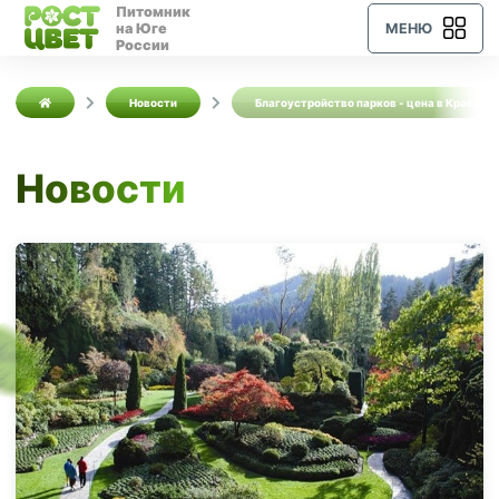
Питомник
на Юге
МЕНЮ
России
Новости
Благоустройство парков - цена в Краснод
Новости