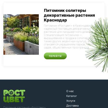
Питомник солитеры
декоративные растения
Краснодар
Питомник «Ростцвет» в Краснодаре — это
надёжный поставщик декоративных
растений для ландшафтного дизайна.
Специализация питомника —
выращивание и продажа солитеров, а
также других акцентных культур, которые
становятся украшением парков, частных
садов, общественных пространств...
ПЕРЕЙТИ
О нас
Каталог
Услуги
Доставка
Питомник растений «РостЦвет»