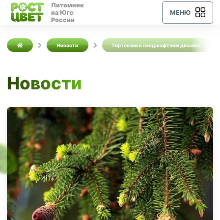
Питомник
на Юге
МЕНЮ
России
Новости
Гортензии в ландшафтном дизайне
Новости