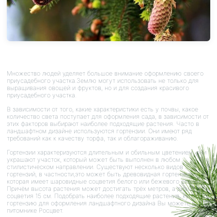
Множество людей уделяет большое внимание оформлению своего
приусадебного участка.Землю могут использовать не только для
выращивания овощей и фруктов, но и для создания красивого
приусадебного участка.
В зависимости от того, какие характеристики есть у почвы, какое
количество света поступает для оформления сада, в зависимости от
этих факторов выбирают наиболее подходящие растения. Часто в
ландшафтном дизайне используются гортензии. Они имеют ряд
требований как к качеству торфа, так и облагораживанию.
Гортензии характеризуются длительным и обильным цветением, они
украшают участок, который может быть выполнен в любом
стилистическом направлении. Существуют несколько видов
гортензий, в частности,это может быть древовидная гортензия,
которая имеет шаровидные соцветия белого или бежевого оттенка.
Причём высота растения может достигать трёх метров, а диаметр
соцветия 15 см. Подобрать наиболее подходящие растения, купить
гортензию для оформления ландшафтного дизайна Вы можете в
питомнике Росцвет.