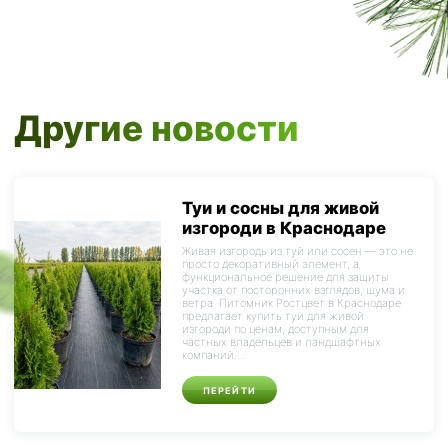
Другие новости
Туи и сосны для живой
изгороди в Краснодаре
Живая изгородь из туй или сосен — это не
просто декоративный элемент, а
функциональное решение для защиты
участка от посторонних взглядов, шума и
ветра. Питомник Ростцвет в Краснодаре
предлагает купить туи для живой
изгороди по ценам, доступным для
частных владельцев и ландшафтных
компаний....
ПЕРЕЙТИ