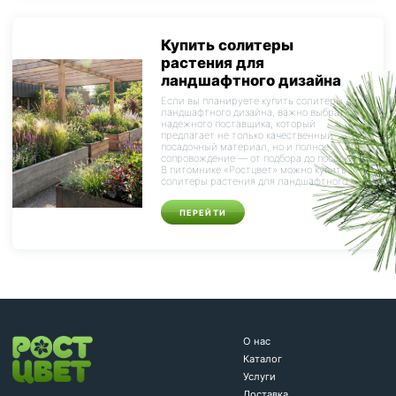
Купить солитеры
растения для
ландшафтного дизайна
Если вы планируете купить солитеры для
ландшафтного дизайна, важно выбрать
надёжного поставщика, который
предлагает не только качественный
посадочный материал, но и полное
сопровождение — от подбора до посадки.
В питомнике «Ростцвет» можно купить
солитеры растения для ландшафтного...
ПЕРЕЙТИ
О нас
Каталог
Услуги
Доставка