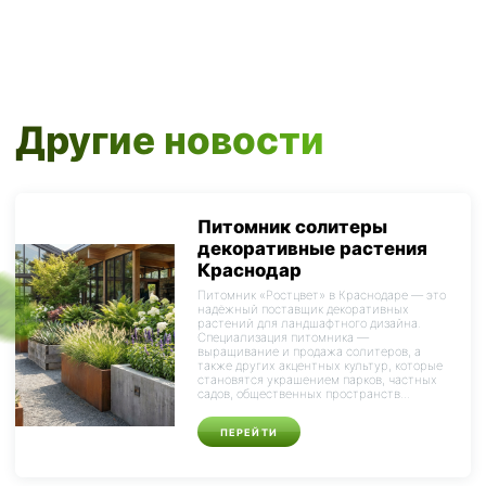
Другие новости
Питомник солитеры
декоративные растения
Краснодар
Питомник «Ростцвет» в Краснодаре — это
надёжный поставщик декоративных
растений для ландшафтного дизайна.
Специализация питомника —
выращивание и продажа солитеров, а
также других акцентных культур, которые
становятся украшением парков, частных
садов, общественных пространств...
ПЕРЕЙТИ