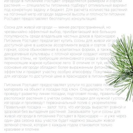
изгороди в питомнике Ростцвет определяется размером и сортом
растения — специалисты питомника подберут оптимальный вариант
под конкретную задачу и бюджет. Для расчёта количества растений
на погонный метр изгороди заданной высоты и плотности питомник
Ростцвет предоставляет бесплатную консультацию.
Сосна для живой изгороди — менее распространённый, но
чрезвычайно эффектный выбор, приобретающий всё большую
популярность среди владельцев частных домов в Краснодаре.
Питомник Ростцвет предлагает купить сосны для живой изгороди по
доступной цене в широком ассортименте видов и сортов. Сосна
горная, сосна обыкновенная в компактных формах, а также
декоративные культивары с плотной кроной создают непроницаемые
зелёные стены, не требующие интенсивного ухода и прекрасно
переносящие жаркое кубанское лето. В отличие от туй, хвойные
сосновые изгороди обладают более выраженным фитонцидным
эффектом и придают участку особую атмосферу. Покупайте сосны
для изгороди по доступной цене в Краснодаре в питомнике Ростцвет.
Питомник Ростцвет предоставляет услуги по доставке посадочного
материала на объект и посадке под ключ. Специалисты питомника
проведут разметку линии посадки, подготовят почву, правильно
расположат растения с учётом схемы посадки для нужной густоты
изгороди и произведут первоначальный полив с укоренителем.
Правильная посадка — залог того, что изгородь вырастет ровной и
здоровой без выпадения растений. Заказывайте туи и сосны для
живой изгороди в питомнике Ростцвет в Краснодаре — и уже через
один-два сезона ваш участок будет надёжно защищён живой
зелёной стеной, которая с каждым годом становится только
красивее и плотнее.