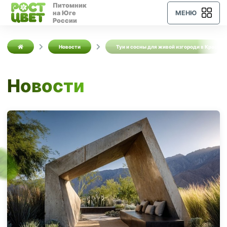
Питомник
на Юге
МЕНЮ
России
Новости
Туи и сосны для живой изгороди в Красно
Новости