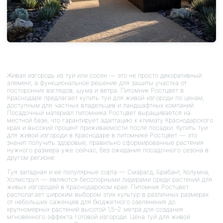
Живая изгородь из туй или сосен — это не просто декоративный
элемент, а функциональное решение для защиты участка от
посторонних взглядов, шума и ветра. Питомник Ростцвет в
Краснодаре предлагает купить туи для живой изгороди по ценам,
доступным для частных владельцев и ландшафтных компаний.
Посадочный материал питомника Ростцвет выращивается на
местной базе, что гарантирует адаптацию к климату Краснодарского
края и высокий процент приживаемости после посадки. Купить туи
для живой изгороди в Краснодаре в питомнике Ростцвет — это
значит получить здоровые, правильно сформированные растения
нужного размера уже сейчас, без ожидания посадочного сезона в
другом регионе.
Туя западная и её популярные сорта — Смарагд, Брабант, Колумна,
Холмструп — являются бесспорными лидерами среди растений для
живых изгородей в Краснодарском крае. Питомник Ростцвет
располагает широким выбором этих культур в различных размерах:
от небольших саженцев для бюджетного озеленения до
крупномерных растений высотой 1,5–2 метра для создания
мгновенного эффекта готовой изгороди. Цена туй для живой