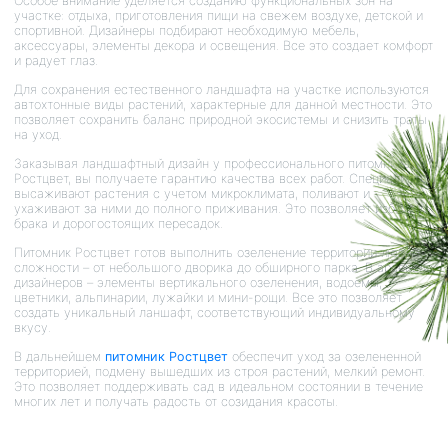
Особое внимание уделяется созданию функциональных зон на
участке: отдыха, приготовления пищи на свежем воздухе, детской и
спортивной. Дизайнеры подбирают необходимую мебель,
аксессуары, элементы декора и освещения. Все это создает комфорт
и радует глаз.
Для сохранения естественного ландшафта на участке используются
автохтонные виды растений, характерные для данной местности. Это
позволяет сохранить баланс природной экосистемы и снизить траты
на уход.
Заказывая ландшафтный дизайн у профессионального питомника
Ростцвет, вы получаете гарантию качества всех работ. Специалисты
высаживают растения с учетом микроклимата, поливают и
ухаживают за ними до полного приживания. Это позволяет избежать
брака и дорогостоящих пересадок.
Питомник Ростцвет готов выполнить озеленение территории любой
сложности – от небольшого дворика до обширного парка. В арсенале
дизайнеров – элементы вертикального озеленения, водоемы,
цветники, альпинарии, лужайки и мини-рощи. Все это позволяет
создать уникальный ланшафт, соответствующий индивидуальному
вкусу.
В дальнейшем
питомник Ростцвет
обеспечит уход за озелененной
территорией, подмену вышедших из строя растений, мелкий ремонт.
Это позволяет поддерживать сад в идеальном состоянии в течение
многих лет и получать радость от созидания красоты.