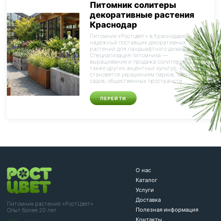
Питомник солитеры
декоративные растения
Краснодар
Питомник «Ростцвет» в Краснодаре — это
надёжный поставщик декоративных
растений для ландшафтного дизайна.
Специализация питомника —
выращивание и продажа солитеров, а
также других акцентных культур, которые
становятся украшением парков, частных
садов, общественных пространств...
ПЕРЕЙТИ
О нас
Каталог
Услуги
Доставка
Питомник растений «РостЦвет»
Полезная информация
Опыт более 20 лет
Контакты