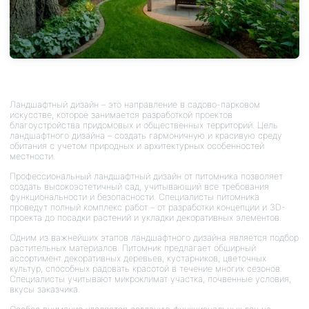
Ландшафтный дизайн – это направление в садово-парковом
искусстве, которое занимается разработкой проектов
благоустройства придомовых и общественных территорий. Цель
ландшафтного дизайна – создать гармоничную и красивую среду
обитания с учетом природных и архитектурных особенностей
местности.
Профессиональный ландшафтный дизайн от питомника позволяет
создать высокоэстетичный сад, учитывающий все требования
функциональности и безопасности. Специалисты питомника
проведут полный комплекс работ – от разработки концепции и 3D-
проекта до посадки растений и укладки декоративных элементов.
Одним из важнейших этапов ландшафтного дизайна является подбор
растительных материалов. Питомник предлагает обширный
ассортимент декоративных деревьев, кустарников, цветочных
культур, способных радовать красотой в течение многих сезонов.
Специалисты учитывают микроклимат участка, почвенные условия,
вкусы заказчика.