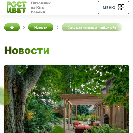
Питомник
на Юге
МЕНЮ
России
Новости
Заказать ландшафтный дизайн
Новости