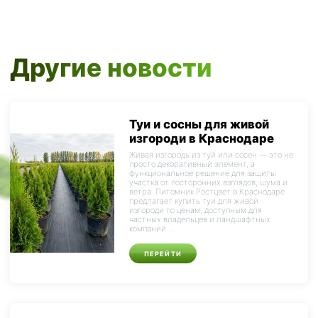
Другие новости
Туи и сосны для живой
изгороди в Краснодаре
Живая изгородь из туй или сосен — это не
просто декоративный элемент, а
функциональное решение для защиты
участка от посторонних взглядов, шума и
ветра. Питомник Ростцвет в Краснодаре
предлагает купить туи для живой
изгороди по ценам, доступным для
частных владельцев и ландшафтных
компаний....
ПЕРЕЙТИ