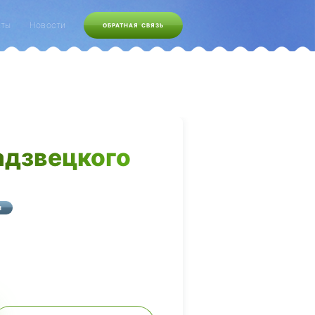
кты
Новости
ОБРАТНАЯ СВЯЗЬ
адзвецкого
И