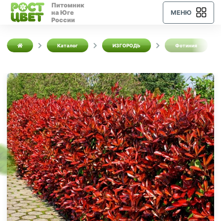
Питомник
на Юге
МЕНЮ
России
Каталог
ИЗГОРОДЬ
Фотиния