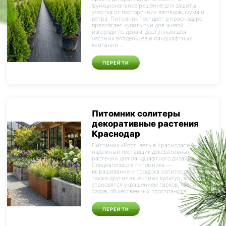
функциональное решение для защиты
участка от посторонних взглядов, шума и
ветра. Питомник Ростцвет в Краснодаре
предлагает купить туи для живой
изгороди по ценам, доступным для
частных владельцев и ландшафтных
компаний....
ПЕРЕЙТИ
Питомник солитеры
декоративные растения
Краснодар
Питомник «Ростцвет» в Краснодаре — это
надёжный поставщик декоративных
растений для ландшафтного дизайна.
Специализация питомника —
выращивание и продажа солитеров, а
также других акцентных культур, которые
становятся украшением парков, частных
садов, общественных пространств...
ПЕРЕЙТИ