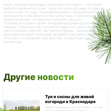
Купить растения Краснодар в питомнике «Ростцвет» — это значит
выбрать надёжный источник. Здесь доступны доставка, посадка и
консультации по уходу. Заказывайте дизайн и покупайте растения в
одном месте, чтобы результат был целостным и гармоничным. Такой
подход исключает случайности и экономит ресурсы.
Питомник «Ростцвет» делает ландшафтный дизайн доступным
каждому. Созданный сад становится гордостью семьи, визитной
карточкой дома и местом, где приятно отдыхать. Заказывайте
ландшафтный дизайн Краснодар, выбирайте растения в питомнике
«Ростцвет» и создавайте пространство, которое будет радовать
долгие годы.
Другие новости
Туи и сосны для живой
изгороди в Краснодаре
Живая изгородь из туй или сосен — это не
просто декоративный элемент, а