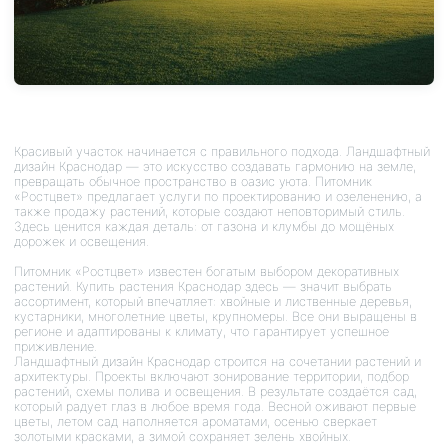
Красивый участок начинается с правильного подхода. Ландшафтный
дизайн Краснодар — это искусство создавать гармонию на земле,
превращать обычное пространство в оазис уюта. Питомник
«Ростцвет» предлагает услуги по проектированию и озеленению, а
также продажу растений, которые создают неповторимый стиль.
Здесь ценится каждая деталь: от газона и клумбы до мощёных
дорожек и освещения.
Питомник «Ростцвет» известен богатым выбором декоративных
растений. Купить растения Краснодар здесь — значит выбрать
ассортимент, который впечатляет: хвойные и лиственные деревья,
кустарники, многолетние цветы, крупномеры. Все они выращены в
регионе и адаптированы к климату, что гарантирует успешное
приживление.
Ландшафтный дизайн Краснодар строится на сочетании растений и
архитектуры. Проекты включают зонирование территории, подбор
растений, схемы полива и освещения. В результате создаётся сад,
который радует глаз в любое время года. Весной оживают первые
цветы, летом сад наполняется ароматами, осенью сверкает
золотыми красками, а зимой сохраняет зелень хвойных.