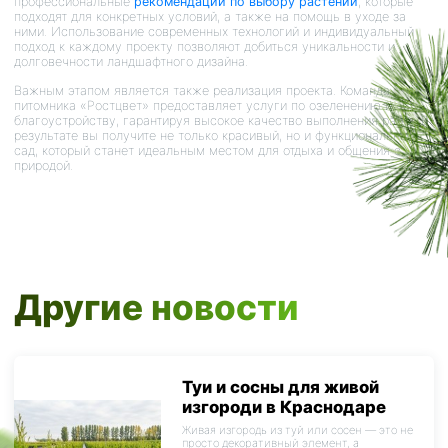
профессиональные
рекомендации по выбору растений
, которые
подходят для конкретных условий, а также на помощь в уходе за
ними. Использование современных технологий и индивидуальный
подход к каждому проекту позволяют добиться уникальности и
долговечности ландшафтного дизайна.
Важным этапом является также реализация проекта. Команда
питомника «Ростцвет» предоставляет услуги по озеленению и
благоустройству, гарантируя высокое качество выполнения работ. В
результате вы получите не только красивый, но и функциональный
сад, который станет идеальным местом для отдыха и общения с
природой.
Другие новости
Туи и сосны для живой
изгороди в Краснодаре
Живая изгородь из туй или сосен — это не
просто декоративный элемент, а