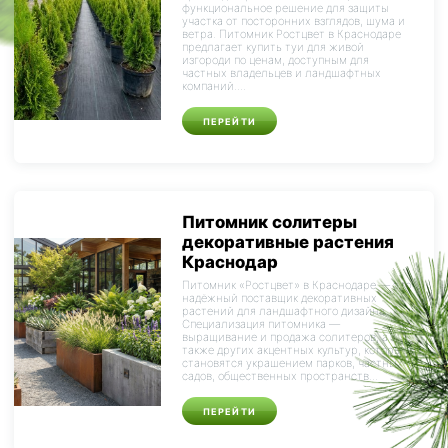
функциональное решение для защиты
участка от посторонних взглядов, шума и
ветра. Питомник Ростцвет в Краснодаре
предлагает купить туи для живой
изгороди по ценам, доступным для
частных владельцев и ландшафтных
компаний....
ПЕРЕЙТИ
Питомник солитеры
декоративные растения
Краснодар
Питомник «Ростцвет» в Краснодаре — это
надёжный поставщик декоративных
растений для ландшафтного дизайна.
Специализация питомника —
выращивание и продажа солитеров, а
также других акцентных культур, которые
становятся украшением парков, частных
садов, общественных пространств...
ПЕРЕЙТИ