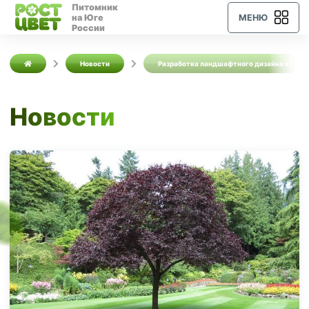
Питомник
на Юге
МЕНЮ
России
Новости
Разработка ландшафтного дизайна от пит
Новости